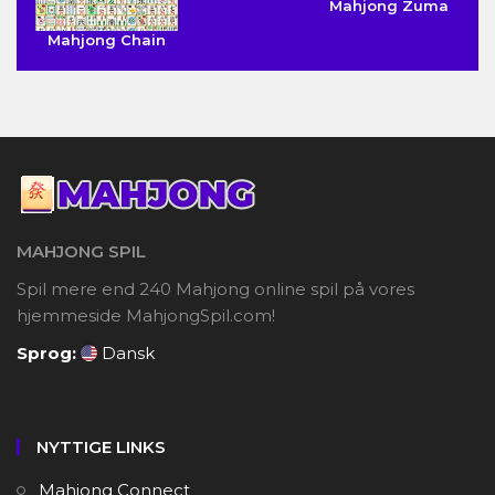
Mahjong Zuma
Mahjong Chain
MAHJONG SPIL
Spil mere end 240 Mahjong online spil på vores
hjemmeside MahjongSpil.com!
Sprog:
Dansk
NYTTIGE LINKS
Mahjong Connect