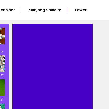
ensions
Mahjong Solitaire
Tower
ns
st
ry