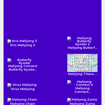
Kris Mahjong 3
Mahjong Butterf...
Butterfly Kyoda...
Mahjong Titans ...
Mahjong
Virus Mahjong
Connect...
Mahjong Chain
Mahjong Zuma