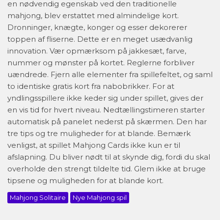
en nødvendig egenskab ved den traditionelle
mahjong, blev erstattet med almindelige kort.
Dronninger, knægte, konger og esser dekorerer
toppen af fliserne. Dette er en meget usædvanlig
innovation. Vær opmærksom på jakkesæt, farve,
nummer og mønster på kortet. Reglerne forbliver
uændrede. Fjern alle elementer fra spillefeltet, og saml
to identiske gratis kort fra nabobrikker. For at
yndlingsspillere ikke keder sig under spillet, gives der
en vis tid for hvert niveau. Nedtællingstimeren starter
automatisk på panelet nederst på skærmen. Den har
tre tips og tre muligheder for at blande. Bemærk
venligst, at spillet Mahjong Cards ikke kun er til
afslapning. Du bliver nødt til at skynde dig, fordi du skal
overholde den strengt tildelte tid. Glem ikke at bruge
tipsene og muligheden for at blande kort.
Mahjong Solitaire
Nye Mahjong spil