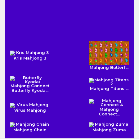
Kris Mahjong 3
Mahjong Butterf...
Mahjong Titans ...
Butterfly Kyoda...
Mahjong
Virus Mahjong
Connect...
Mahjong Chain
Mahjong Zuma