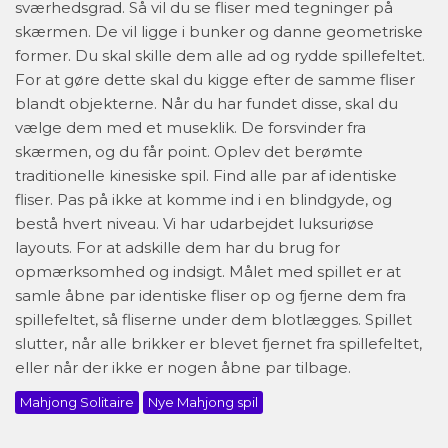
sværhedsgrad. Så vil du se fliser med tegninger på
skærmen. De vil ligge i bunker og danne geometriske
former. Du skal skille dem alle ad og rydde spillefeltet.
For at gøre dette skal du kigge efter de samme fliser
blandt objekterne. Når du har fundet disse, skal du
vælge dem med et museklik. De forsvinder fra
skærmen, og du får point. Oplev det berømte
traditionelle kinesiske spil. Find alle par af identiske
fliser. Pas på ikke at komme ind i en blindgyde, og
bestå hvert niveau. Vi har udarbejdet luksuriøse
layouts. For at adskille dem har du brug for
opmærksomhed og indsigt. Målet med spillet er at
samle åbne par identiske fliser op og fjerne dem fra
spillefeltet, så fliserne under dem blotlægges. Spillet
slutter, når alle brikker er blevet fjernet fra spillefeltet,
eller når der ikke er nogen åbne par tilbage.
Mahjong Solitaire
Nye Mahjong spil