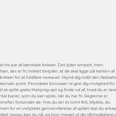
atche par af identiske brikker. Det lyder simpelt, men
er, der er fri, hvilket betyder, at de skal ligge på kanten af
ker for at fuldføre niveauet. Skynd dig indtil den fastsatt
imale point. Periodiske bonusser vil give dig mulighed for 
l at spille gratis Mahjong-spil og finde ud af, hvad du er lav
antal baner, som du kan spille, når du har fri. Reglerne er
efter forsvinder de. Hvis du ser et tomt felt, tillykke, du
t, men for en vellykket gennemførelse af spillet skal du arbe
ilket niveau kan du nå, og hvor meget vil din tålmodighed 