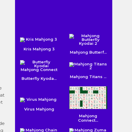
Kris Mahjong 3
Mahjong Butterf...
Mahjong Titans ...
Butterfly Kyoda...
e
at
et
Virus Mahjong
Mahjong
Connect...
jde
og