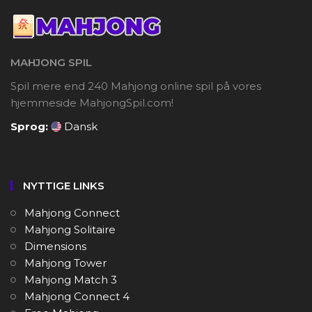
MAHJONG SPIL
Spil mere end 240 Mahjong online spil på vores
hjemmeside MahjongSpil.com!
Sprog:
Dansk
NYTTIGE LINKS
Mahjong Connect
Mahjong Solitaire
Dimensions
Mahjong Tower
Mahjong Match 3
Mahjong Connect 4