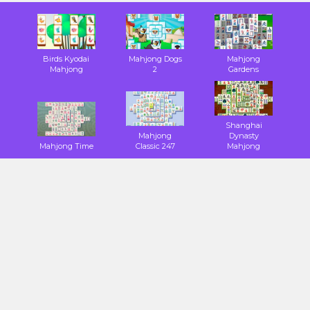
Birds Kyodai
Mahjong Dogs
Mahjong
Mahjong
2
Gardens
Shanghai
Mahjong
Dynasty
Mahjong Time
Classic 247
Mahjong