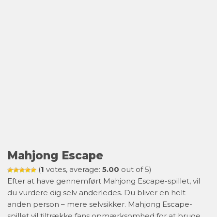
Mahjong Escape
(
1
votes, average:
5.00
out of 5)
Efter at have gennemført Mahjong Escape-spillet, vil
du vurdere dig selv anderledes. Du bliver en helt
anden person – mere selvsikker. Mahjong Escape-
spillet vil tiltrække fans opmærksomhed for at bruge