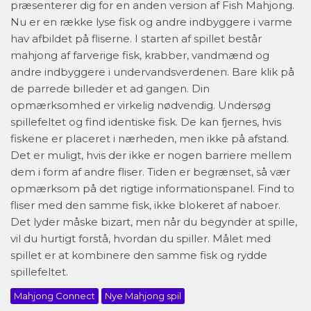
præsenterer dig for en anden version af Fish Mahjong.
Nu er en række lyse fisk og andre indbyggere i varme
hav afbildet på fliserne. I starten af spillet består
mahjong af farverige fisk, krabber, vandmænd og
andre indbyggere i undervandsverdenen. Bare klik på
de parrede billeder et ad gangen. Din
opmærksomhed er virkelig nødvendig. Undersøg
spillefeltet og find identiske fisk. De kan fjernes, hvis
fiskene er placeret i nærheden, men ikke på afstand.
Det er muligt, hvis der ikke er nogen barriere mellem
dem i form af andre fliser. Tiden er begrænset, så vær
opmærksom på det rigtige informationspanel. Find to
fliser med den samme fisk, ikke blokeret af naboer.
Det lyder måske bizart, men når du begynder at spille,
vil du hurtigt forstå, hvordan du spiller. Målet med
spillet er at kombinere den samme fisk og rydde
spillefeltet.
Mahjong Connect
Nye Mahjong spil