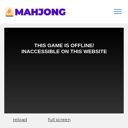
Togg
navi
reload
full screen