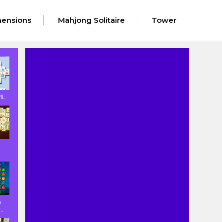
ensions
Mahjong Solitaire
Tower
ML
n
..