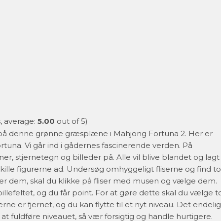
, average:
5.00
out of 5)
ig på denne grønne græsplæne i Mahjong Fortuna 2. Her er
una. Vi går ind i gådernes fascinerende verden. På
ner, stjernetegn og billeder på. Alle vil blive blandet og lagt
kille figurerne ad. Undersøg omhyggeligt fliserne og find to
der dem, skal du klikke på fliser med musen og vælge dem.
lefeltet, og du får point. For at gøre dette skal du vælge t
terne er fjernet, og du kan flytte til et nyt niveau. Det endeli
at fuldføre niveauet, så vær forsigtig og handle hurtigere.