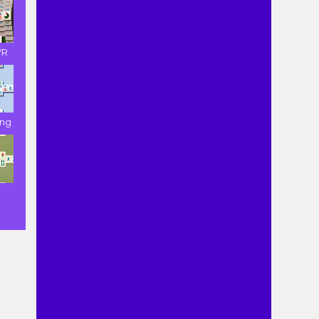
VR
ong