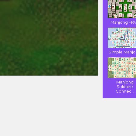
Mahjong FR
Simple Mahj
Mahjong
Solitaire
Connec...