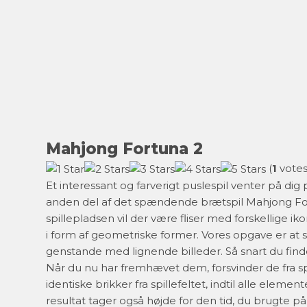
Mahjong Fortuna 2
(
1
votes
Et interessant og farverigt puslespil venter på d
anden del af det spændende brætspil Mahjong Fort
spillepladsen vil der være fliser med forskellige iko
i form af geometriske former. Vores opgave er at s
genstande med lignende billeder. Så snart du fin
Når du nu har fremhævet dem, forsvinder de fra spil
identiske brikker fra spillefeltet, indtil alle elemen
resultat tager også højde for den tid, du brugte på 