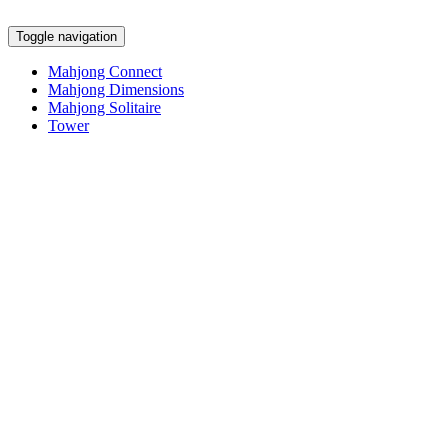
Toggle navigation
Mahjong Connect
Mahjong Dimensions
Mahjong Solitaire
Tower