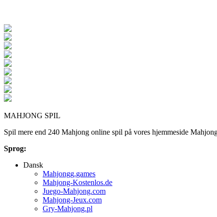
Kris Mahjong 3
Mahjong Butterf...
Butterfly Kyoda...
Mahjong Titans ...
Virus Mahjong
Mahjong Connect...
Mahjong Chain
Mahjong Zuma
MAHJONG SPIL
Spil mere end 240 Mahjong online spil på vores hjemmeside Mahjon
Sprog:
Dansk
Mahjongg.games
Mahjong-Kostenlos.de
Juego-Mahjong.com
Mahjong-Jeux.com
Gry-Mahjong.pl