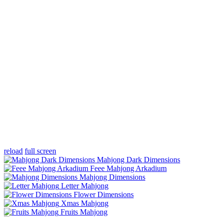
reload
full screen
Mahjong Dark Dimensions
Feee Mahjong Arkadium
Mahjong Dimensions
Letter Mahjong
Flower Dimensions
Xmas Mahjong
Fruits Mahjong