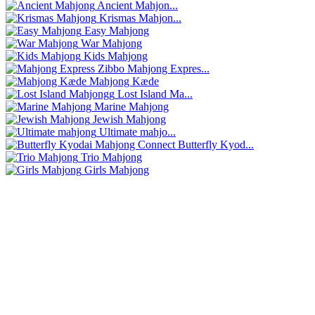
Ancient Mahjon...
Krismas Mahjon...
Easy Mahjong
War Mahjong
Kids Mahjong
Mahjong Expres...
Mahjong Kæde
Lost Island Ma...
Marine Mahjong
Jewish Mahjong
Ultimate mahjo...
Butterfly Kyod...
Trio Mahjong
Girls Mahjong