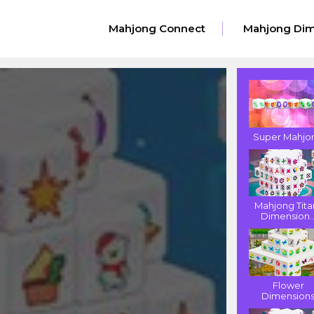
Mahjong Connect
Mahjong Dim
Super Mahjo
Mahjong Tita
Dimension..
Flower
Dimension