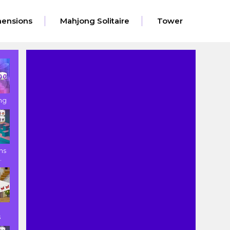
ensions
Mahjong Solitaire
Tower
ng
ns
.
s