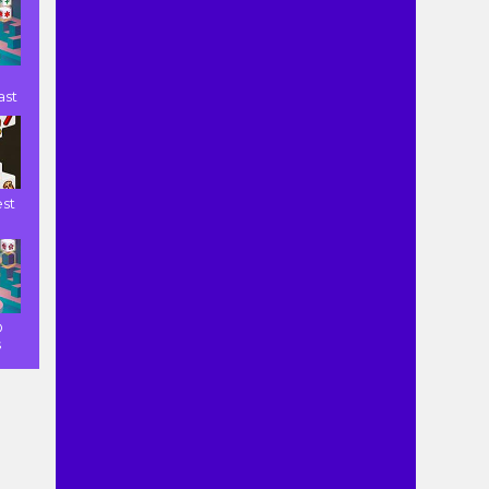
ast
est
D
s