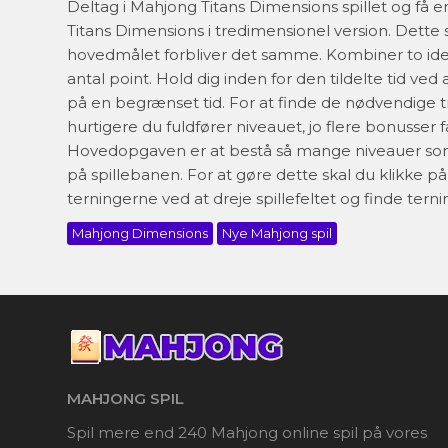
Deltag i Mahjong Titans Dimensions spillet og få e
Titans Dimensions i tredimensionel version. Dette s
hovedmålet forbliver det samme. Kombiner to identis
antal point. Hold dig inden for den tildelte tid ved
på en begrænset tid. For at finde de nødvendige træ
hurtigere du fuldfører niveauet, jo flere bonusser f
Hovedopgaven er at bestå så mange niveauer som
på spillebanen. For at gøre dette skal du klikke på
terningerne ved at dreje spillefeltet og finde te
Mahjong Dimensions
Nye Mahjong spil
MAHJONG SPIL
Spil mere end 240 Mahjong online spil på vores