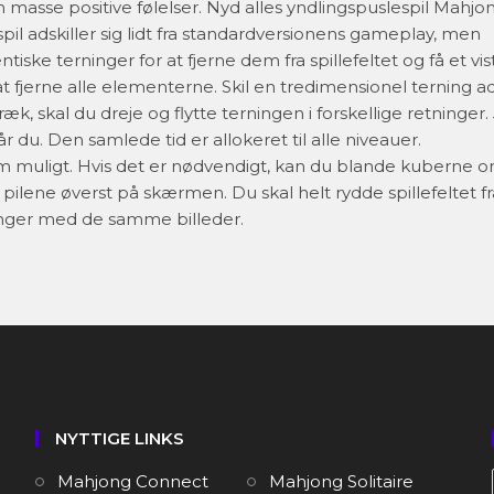
n masse positive følelser. Nyd alles yndlingspuslespil Mahjo
pil adskiller sig lidt fra standardversionens gameplay, men
ke terninger for at fjerne dem fra spillefeltet og få et vis
 at fjerne alle elementerne. Skil en tredimensionel terning a
k, skal du dreje og flytte terningen i forskellige retninger.
år du. Den samlede tid er allokeret til alle niveauer.
 muligt. Hvis det er nødvendigt, kan du blande kuberne 
 pilene øverst på skærmen. Du skal helt rydde spillefeltet fr
rninger med de samme billeder.
NYTTIGE LINKS
Mahjong Connect
Mahjong Solitaire