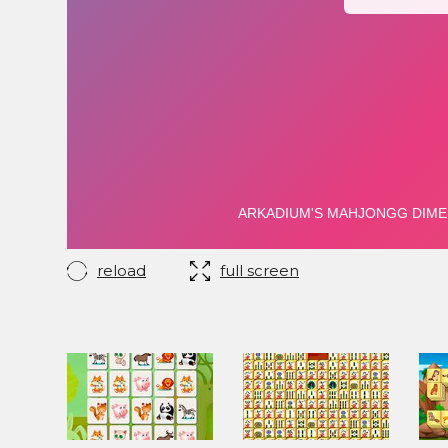
reload
full screen