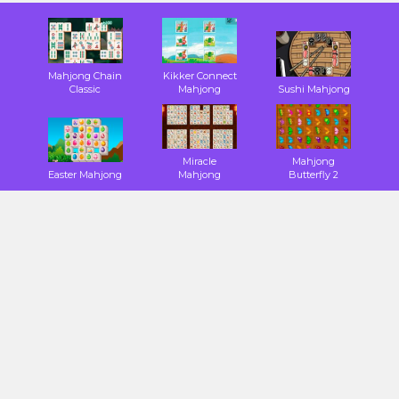
Mahjong Chain
Kikker Connect
Classic
Mahjong
Sushi Mahjong
Miracle
Mahjong
Easter Mahjong
Mahjong
Butterfly 2