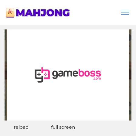
Togg
navi
reload
full screen