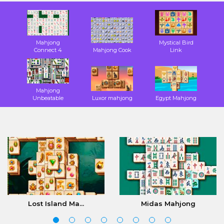
Mahjong
Mystical Bird
Connect 4
Mahjong Cook
Link
Mahjong
Unbeatable
Luxor mahjong
Egypt Mahjong
Lost Island Ma...
Midas Mahjong